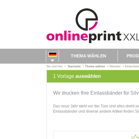
THEMA WÄHLEN
PROD
Sie sind hier: >
Startseite
>
Thema wählen
>
Silvester
>
Einlassban
1
Vorlage
auswählen
Wir drucken Ihre Einlassbänder für Silv
Das neue Jahr steht vor der Türe und alles dreht si
Einlassbänder und diverse andere Artikel finden S