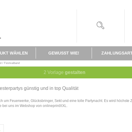
UKT WÄHLEN
GEWUSST WIE!
ZAHLUNGSAR
d / Festivalband
2
Vorlage
gestalten
esterpartys günstig und in top Qualität
ch um Feuerwerke, Glücksbringer, Sekt und eine tolle Partynacht. Es wird höchste Ze
ie bei uns im Webshop von onlineprintXXL.