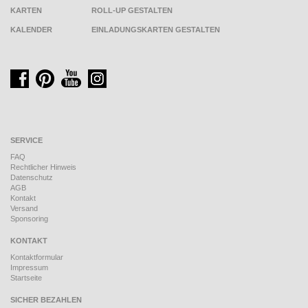
KARTEN
ROLL-UP GESTALTEN
KALENDER
EINLADUNGSKARTEN GESTALTEN
SERVICE
FAQ
Rechtlicher Hinweis
Datenschutz
AGB
Kontakt
Versand
Sponsoring
KONTAKT
Kontaktformular
Impressum
Startseite
SICHER BEZAHLEN