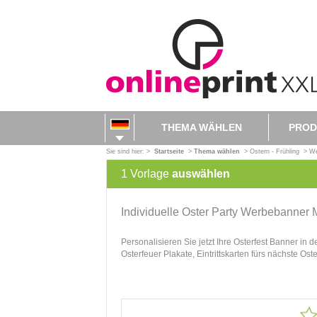
THEMA WÄHLEN
PROD
Sie sind hier: >
Startseite
>
Thema wählen
>
Ostern - Frühling
>
We
1
Vorlage
auswählen
Individuelle Oster Party Werbebanner M
Personalisieren Sie jetzt Ihre Osterfest Banner in 
Osterfeuer Plakate, Eintrittskarten fürs nächste Os