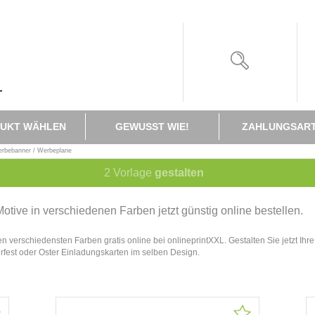
UKT WÄHLEN
GEWUSST WIE!
ZAHLUNGSAR
rbebanner / Werbeplane
2
Vorlage
gestalten
otive in verschiedenen Farben jetzt günstig online bestellen.
den verschiedensten Farben gratis online bei onlineprintXXL. Gestalten Sie jetzt I
terfest oder Oster Einladungskarten im selben Design.