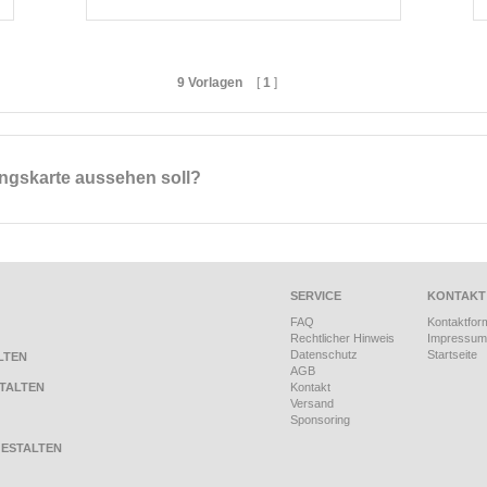
9 Vorlagen
[
1
]
dungskarte aussehen soll?
SERVICE
KONTAKT
FAQ
Kontaktfor
Rechtlicher Hinweis
Impressum
Datenschutz
Startseite
LTEN
AGB
TALTEN
Kontakt
Versand
Sponsoring
ESTALTEN