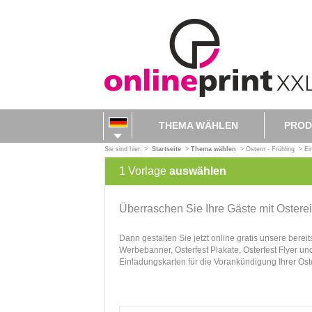
THEMA WÄHLEN
PROD
Sie sind hier: >
Startseite
>
Thema wählen
>
Ostern - Frühling
>
Ei
1
Vorlage
auswählen
Überraschen Sie Ihre Gäste mit Ostere
Dann gestalten Sie jetzt online gratis unsere berei
Werbebanner, Osterfest Plakate, Osterfest Flyer und
Einladungskarten für die Vorankündigung Ihrer Ost