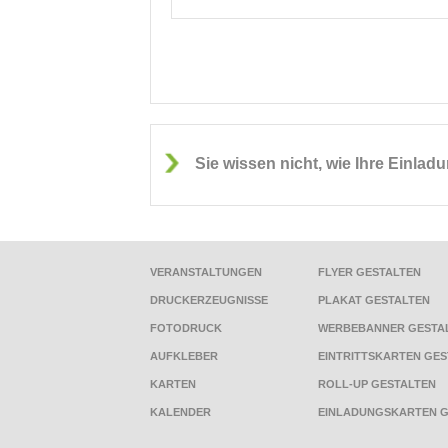
Sie wissen nicht, wie Ihre Einla
VERANSTALTUNGEN
FLYER GESTALTEN
DRUCKERZEUGNISSE
PLAKAT GESTALTEN
FOTODRUCK
WERBEBANNER GESTA
AUFKLEBER
EINTRITTSKARTEN GES
KARTEN
ROLL-UP GESTALTEN
KALENDER
EINLADUNGSKARTEN G