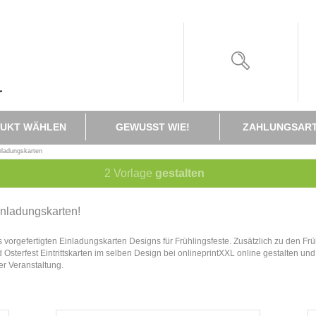
UKT WÄHLEN
GEWUSST WIE!
ZAHLUNGSAR
nladungskarten
2
Vorlage
gestalten
inladungskarten!
ts vorgefertigten Einladungskarten Designs für Frühlingsfeste. Zusätzlich zu den F
 Osterfest Eintrittskarten im selben Design bei onlineprintXXL online gestalten und 
er Veranstaltung.