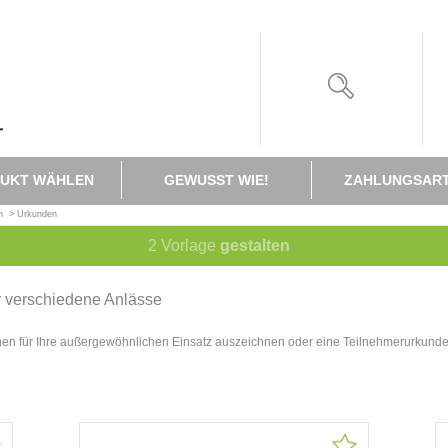
UKT WÄHLEN
GEWUSST WIE!
ZAHLUNGSAR
n
>
Urkunden
2
Vorlage
gestalten
ür verschiedene Anlässe
nen für Ihre außergewöhnlichen Einsatz auszeichnen oder eine Teilnehmerurkunde f