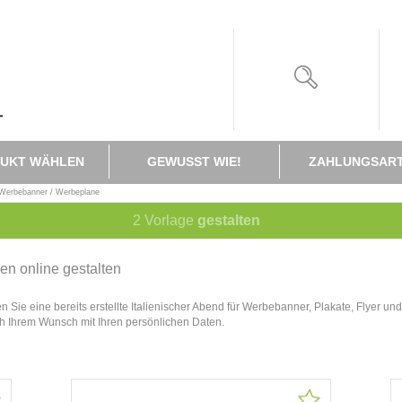
UKT WÄHLEN
GEWUSST WIE!
ZAHLUNGSAR
Werbebanner / Werbeplane
2
Vorlage
gestalten
en online gestalten
Sie eine bereits erstellte Italienischer Abend für Werbebanner, Plakate, Flyer un
ch Ihrem Wunsch mit Ihren persönlichen Daten.