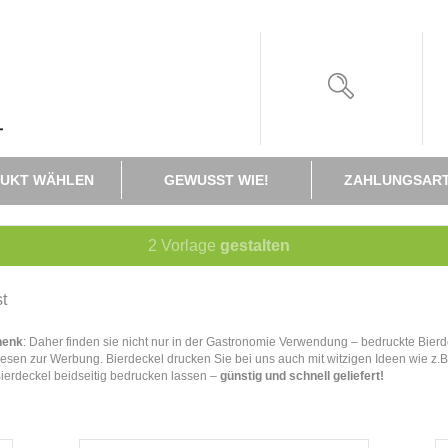
UKT WÄHLEN
GEWUSST WIE!
ZAHLUNGSAR
2
Vorlage
gestalten
st
henk
: Daher finden sie nicht nur in der Gastronomie Verwendung – bedruckte Bierd
esen zur Werbung. Bierdeckel drucken Sie bei uns auch mit witzigen Ideen wie z.B.
ierdeckel beidseitig bedrucken lassen –
günstig und schnell geliefert!