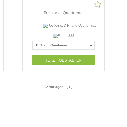
Postkarte: Querformat
JETZT GESTALTEN
2 Vorlagen
[
1
]