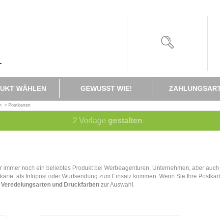
UKT WÄHLEN
GEWUSST WIE!
ZAHLUNGSAR
n
>
Postkarten
2
Vorlage
gestalten
alter immer noch ein beliebtes Produkt bei Werbeagenturen, Unternehmen, aber auch 
skarte, als Infopost oder Wurfsendung zum Einsatz kommen. Wenn Sie Ihre Postkart
, Veredelungsarten und Druckfarben
zur Auswahl.