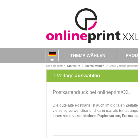
THEMA WÄHLEN
PROD
Sie sind hier: >
Startseite
>
Thema wählen
>
Leere Vorlage gestalte
1
Vorlage
auswählen
Postkartendruck bei onlineprintXXL
Die gute alte Postkarte ist auch im digitalen Zeit
vielseitig verwendbar und kann u.a. als Einladung
Ihnen
viele verschiedene Papiersorten, Formate