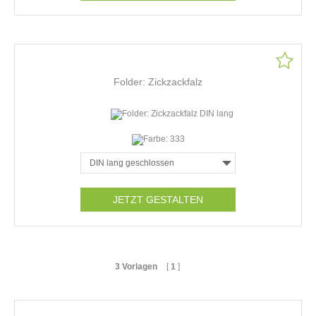
Folder: Zickzackfalz
JETZT GESTALTEN
3 Vorlagen
[
1
]