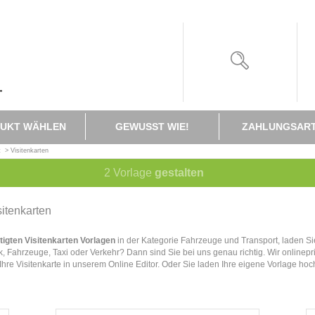
UKT WÄHLEN
GEWUSST WIE!
ZAHLUNGSAR
t
>
Visitenkarten
2
Vorlage
gestalten
sitenkarten
tigten Visitenkarten Vorlagen
in der Kategorie Fahrzeuge und Transport, laden Sie
k, Fahrzeuge, Taxi oder Verkehr? Dann sind Sie bei uns genau richtig. Wir online
 Ihre Visitenkarte in unserem Online Editor. Oder Sie laden Ihre eigene Vorlage h