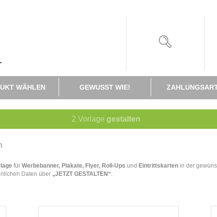
UKT WÄHLEN
GEWUSST WIE!
ZAHLUNGSAR
2
Vorlage
gestalten
n
rlage
für
Werbebanner, Plakate, Flyer, Roll-Ups
und
Eintrittskarten
in der gewüns
önlichen Daten über
„JETZT GESTALTEN“
.